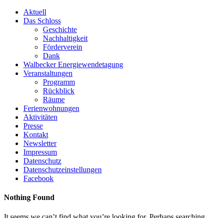
Skip
Aktuell
to
Das Schloss
content
Geschichte
Nachhaltigkeit
Förderverein
Dank
Walbecker Energiewendetagung
Veranstaltungen
Programm
Rückblick
Räume
Ferienwohnungen
Aktivitäten
Presse
Kontakt
Newsletter
Impressum
Datenschutz
Datenschutzeinstellungen
Facebook
Nothing Found
It seems we can’t find what you’re looking for. Perhaps searching